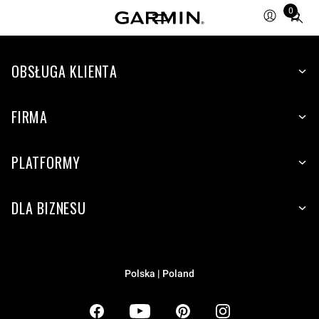
0
Total
items
in
OBSŁUGA KLIENTA
cart:
0
FIRMA
PLATFORMY
DLA BIZNESU
Polska | Poland