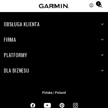
0
Total
items
in
OBSŁUGA KLIENTA
cart:
0
FIRMA
PLATFORMY
DLA BIZNESU
Polska | Poland