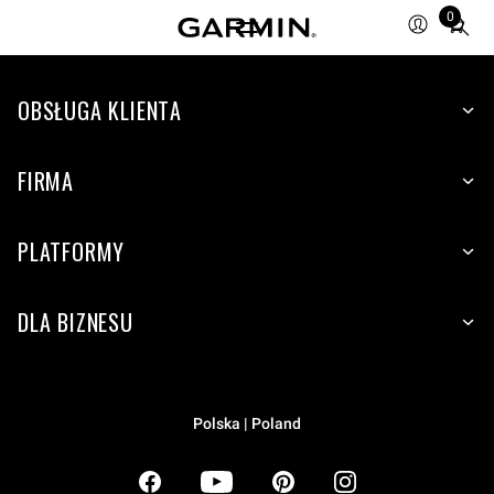
0
Total
items
in
OBSŁUGA KLIENTA
cart:
0
FIRMA
PLATFORMY
DLA BIZNESU
Polska | Poland