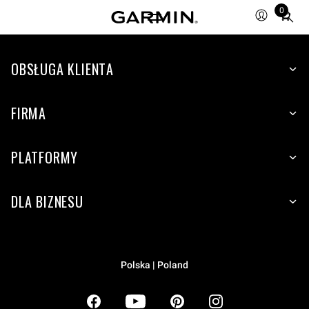
0
Total
items
in
OBSŁUGA KLIENTA
cart:
0
FIRMA
PLATFORMY
DLA BIZNESU
Polska | Poland