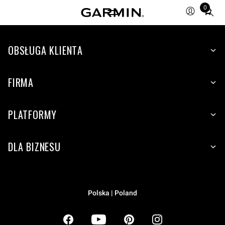
0
Total
items
in
OBSŁUGA KLIENTA
cart:
0
FIRMA
PLATFORMY
DLA BIZNESU
Polska | Poland