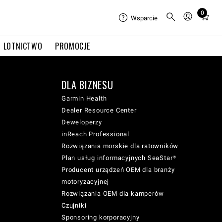
0
Total
Wsparcie
items
in
LOTNICTWO
PROMOCJE
cart:
0
DLA BIZNESU
Garmin Health
Dealer Resource Center
Deweloperzy
inReach Professional
Rozwiązania morskie dla ratowników
Plan usług informacyjnych SeaStar®
Producent urządzeń OEM dla branży
motoryzacyjnej
Rozwiązania OEM dla kamperów
Czujniki
Sponsoring korporacyjny