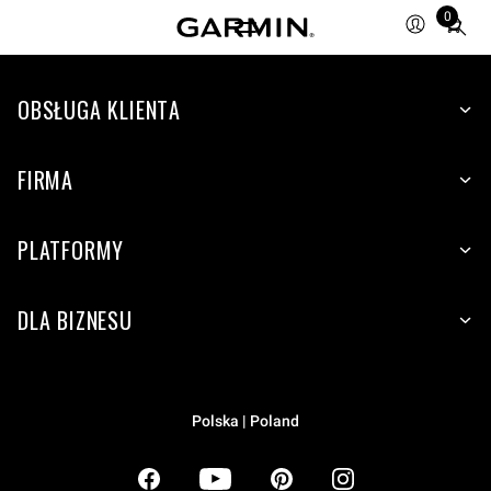
0
Total
items
in
OBSŁUGA KLIENTA
cart:
0
FIRMA
PLATFORMY
DLA BIZNESU
Polska | Poland