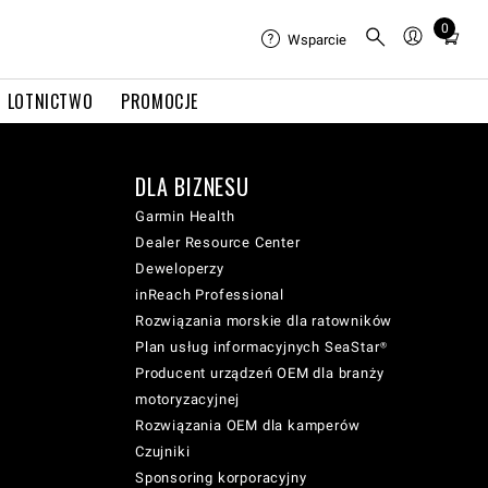
0
Total
Wsparcie
items
in
LOTNICTWO
PROMOCJE
cart:
0
DLA BIZNESU
Garmin Health
Dealer Resource Center
Deweloperzy
inReach Professional
Rozwiązania morskie dla ratowników
Plan usług informacyjnych SeaStar®
Producent urządzeń OEM dla branży
motoryzacyjnej
Rozwiązania OEM dla kamperów
Czujniki
Sponsoring korporacyjny