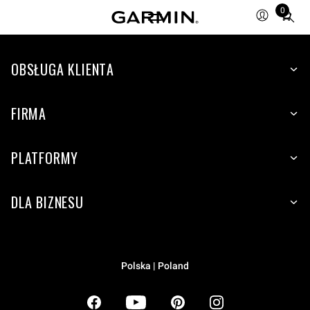
0
Total
items
in
OBSŁUGA KLIENTA
cart:
0
FIRMA
PLATFORMY
DLA BIZNESU
Polska | Poland