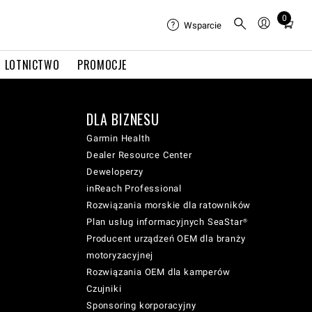
0
Total
Wsparcie
items
in
LOTNICTWO
PROMOCJE
cart:
0
DLA BIZNESU
Garmin Health
Dealer Resource Center
Deweloperzy
inReach Professional
Rozwiązania morskie dla ratowników
Plan usług informacyjnych SeaStar®
Producent urządzeń OEM dla branży
motoryzacyjnej
Rozwiązania OEM dla kamperów
Czujniki
Sponsoring korporacyjny