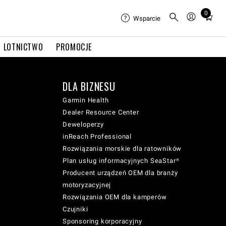
0
Total
Wsparcie
items
in
LOTNICTWO
PROMOCJE
cart:
0
DLA BIZNESU
Garmin Health
Dealer Resource Center
Deweloperzy
inReach Professional
Rozwiązania morskie dla ratowników
Plan usług informacyjnych SeaStar®
Producent urządzeń OEM dla branży
motoryzacyjnej
Rozwiązania OEM dla kamperów
Czujniki
Sponsoring korporacyjny