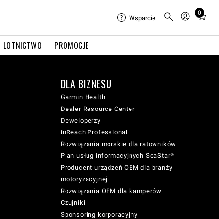
0
Total
Wsparcie
items
in
LOTNICTWO
PROMOCJE
cart:
0
DLA BIZNESU
Garmin Health
Dealer Resource Center
Deweloperzy
inReach Professional
Rozwiązania morskie dla ratowników
Plan usług informacyjnych SeaStar®
Producent urządzeń OEM dla branży
motoryzacyjnej
Rozwiązania OEM dla kamperów
Czujniki
Sponsoring korporacyjny