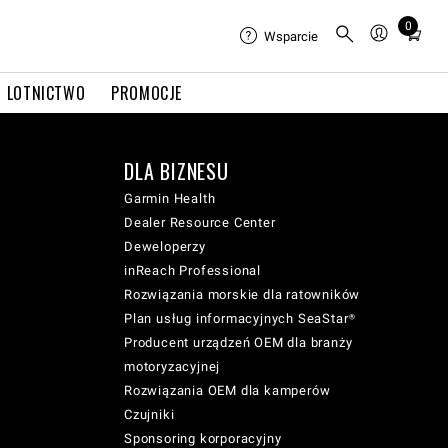
0
Total
Wsparcie
items
in
LOTNICTWO
PROMOCJE
cart:
0
DLA BIZNESU
Garmin Health
Dealer Resource Center
Deweloperzy
inReach Professional
Rozwiązania morskie dla ratowników
Plan usług informacyjnych SeaStar®
Producent urządzeń OEM dla branży
motoryzacyjnej
Rozwiązania OEM dla kamperów
Czujniki
Sponsoring korporacyjny