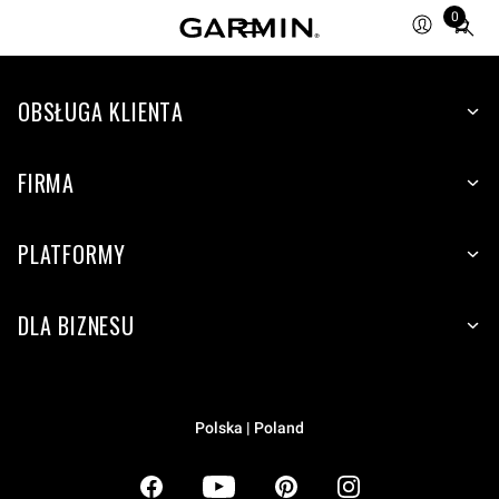
0
Total
items
in
OBSŁUGA KLIENTA
cart:
0
FIRMA
PLATFORMY
DLA BIZNESU
Polska | Poland