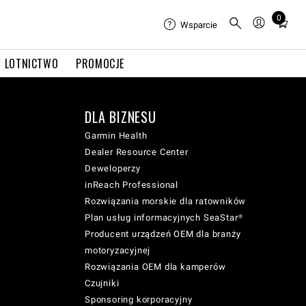
0
Total
Wsparcie
items
in
LOTNICTWO
PROMOCJE
cart:
0
DLA BIZNESU
Garmin Health
Dealer Resource Center
Deweloperzy
inReach Professional
Rozwiązania morskie dla ratowników
Plan usług informacyjnych SeaStar®
Producent urządzeń OEM dla branży
motoryzacyjnej
Rozwiązania OEM dla kamperów
Czujniki
Sponsoring korporacyjny