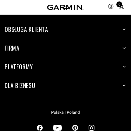
0
Total
items
in
OBSŁUGA KLIENTA
cart:
0
FIRMA
PLATFORMY
DLA BIZNESU
Polska | Poland