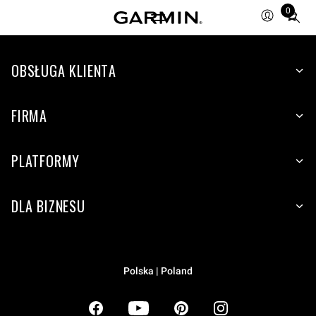
0
Total
items
in
OBSŁUGA KLIENTA
cart:
0
FIRMA
PLATFORMY
DLA BIZNESU
Polska | Poland