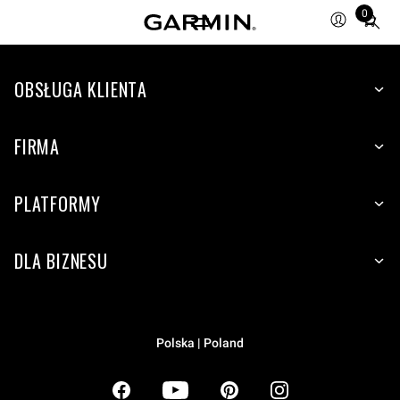
0
Total
items
in
OBSŁUGA KLIENTA
cart:
0
FIRMA
PLATFORMY
DLA BIZNESU
Polska | Poland