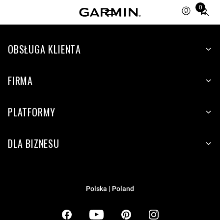
0
Total
items
in
OBSŁUGA KLIENTA
cart:
0
FIRMA
PLATFORMY
DLA BIZNESU
Polska | Poland