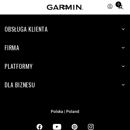
0
Total
items
in
OBSŁUGA KLIENTA
cart:
0
FIRMA
PLATFORMY
DLA BIZNESU
Polska | Poland