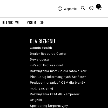
0
Total
Wsparcie
items
in
LOTNICTWO
PROMOCJE
cart:
0
DLA BIZNESU
Garmin Health
Dealer Resource Center
Deweloperzy
inReach Professional
Rozwiązania morskie dla ratowników
Plan usług informacyjnych SeaStar®
Producent urządzeń OEM dla branży
motoryzacyjnej
Rozwiązania OEM dla kamperów
Czujniki
Sponsoring korporacyjny