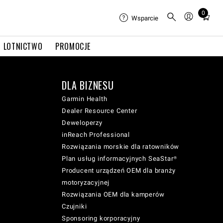
0
Total
Wsparcie
items
in
LOTNICTWO
PROMOCJE
cart:
0
DLA BIZNESU
Garmin Health
Dealer Resource Center
Deweloperzy
inReach Professional
Rozwiązania morskie dla ratowników
Plan usług informacyjnych SeaStar®
Producent urządzeń OEM dla branży
motoryzacyjnej
Rozwiązania OEM dla kamperów
Czujniki
Sponsoring korporacyjny