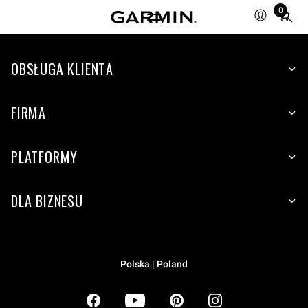
0
Total
items
in
OBSŁUGA KLIENTA
cart:
0
FIRMA
PLATFORMY
DLA BIZNESU
Polska | Poland