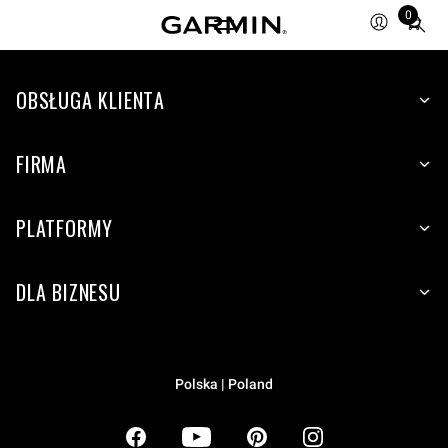
0
Total
items
in
OBSŁUGA KLIENTA
cart:
0
FIRMA
PLATFORMY
DLA BIZNESU
Polska | Poland