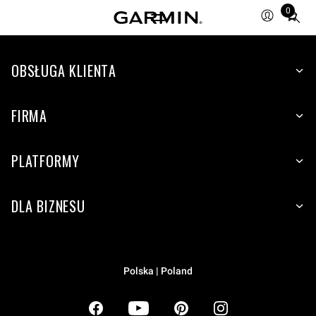
0
Total
items
in
OBSŁUGA KLIENTA
cart:
0
FIRMA
PLATFORMY
DLA BIZNESU
Polska | Poland