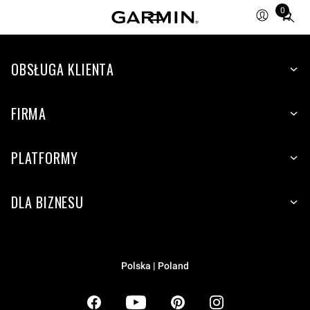
0
Total
items
in
OBSŁUGA KLIENTA
cart:
0
FIRMA
PLATFORMY
DLA BIZNESU
Polska | Poland