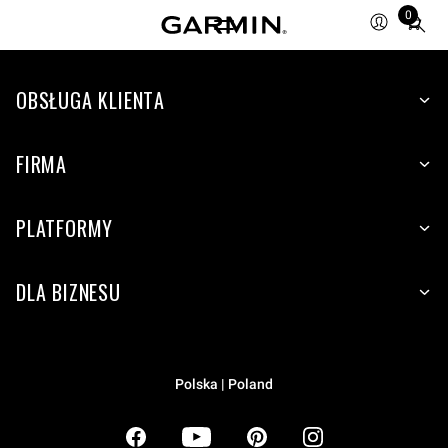
0
Total
items
in
OBSŁUGA KLIENTA
cart:
0
FIRMA
PLATFORMY
DLA BIZNESU
Polska | Poland