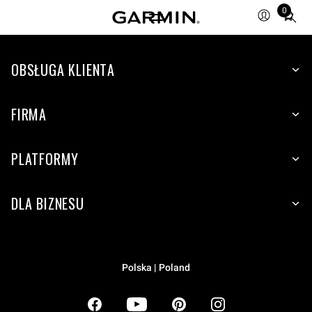
0
Total
items
in
OBSŁUGA KLIENTA
cart:
0
FIRMA
PLATFORMY
DLA BIZNESU
Polska | Poland