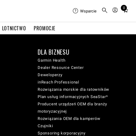
0
Total
Wsparcie
items
in
LOTNICTWO
PROMOCJE
cart:
0
DLA BIZNESU
Garmin Health
Dealer Resource Center
Deweloperzy
inReach Professional
Rozwiązania morskie dla ratowników
Plan usług informacyjnych SeaStar®
Producent urządzeń OEM dla branży
motoryzacyjnej
Rozwiązania OEM dla kamperów
Czujniki
Sponsoring korporacyjny