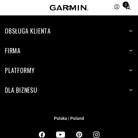
0
Total
items
in
OBSŁUGA KLIENTA
cart:
0
FIRMA
PLATFORMY
DLA BIZNESU
Polska | Poland