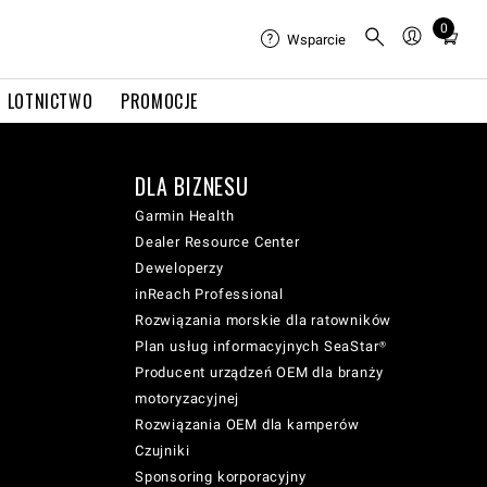
0
Total
Wsparcie
items
in
LOTNICTWO
PROMOCJE
cart:
0
DLA BIZNESU
Garmin Health
Dealer Resource Center
Deweloperzy
inReach Professional
Rozwiązania morskie dla ratowników
Plan usług informacyjnych SeaStar®
Producent urządzeń OEM dla branży
motoryzacyjnej
Rozwiązania OEM dla kamperów
Czujniki
Sponsoring korporacyjny