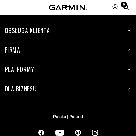
0
Total
items
in
OBSŁUGA KLIENTA
cart:
0
FIRMA
PLATFORMY
DLA BIZNESU
Polska | Poland