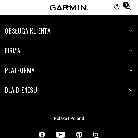
0
Total
items
in
OBSŁUGA KLIENTA
cart:
0
FIRMA
PLATFORMY
DLA BIZNESU
Polska | Poland