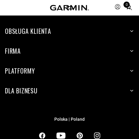
0
Total
items
in
OBSŁUGA KLIENTA
cart:
0
FIRMA
PLATFORMY
DLA BIZNESU
Polska | Poland