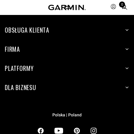
0
Total
items
in
OBSŁUGA KLIENTA
cart:
0
FIRMA
PLATFORMY
DLA BIZNESU
Polska | Poland