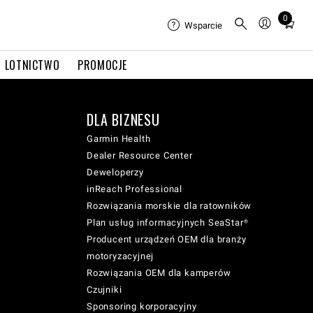
0
Total
Wsparcie
items
in
LOTNICTWO
PROMOCJE
cart:
0
DLA BIZNESU
Garmin Health
Dealer Resource Center
Deweloperzy
inReach Professional
Rozwiązania morskie dla ratowników
Plan usług informacyjnych SeaStar®
Producent urządzeń OEM dla branży
motoryzacyjnej
Rozwiązania OEM dla kamperów
Czujniki
Sponsoring korporacyjny