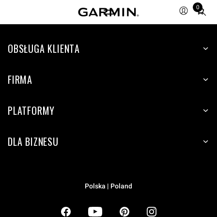
0
Total
items
in
OBSŁUGA KLIENTA
cart:
0
FIRMA
PLATFORMY
DLA BIZNESU
Polska | Poland