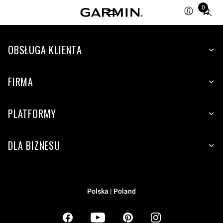
0
Total
items
in
OBSŁUGA KLIENTA
cart:
0
FIRMA
PLATFORMY
DLA BIZNESU
Polska | Poland