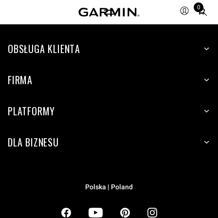
0
Total
items
in
OBSŁUGA KLIENTA
cart:
0
FIRMA
PLATFORMY
DLA BIZNESU
Polska | Poland