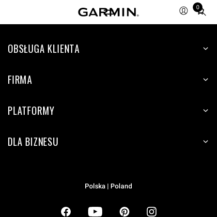
0
Total
items
in
OBSŁUGA KLIENTA
cart:
0
FIRMA
PLATFORMY
DLA BIZNESU
Polska | Poland