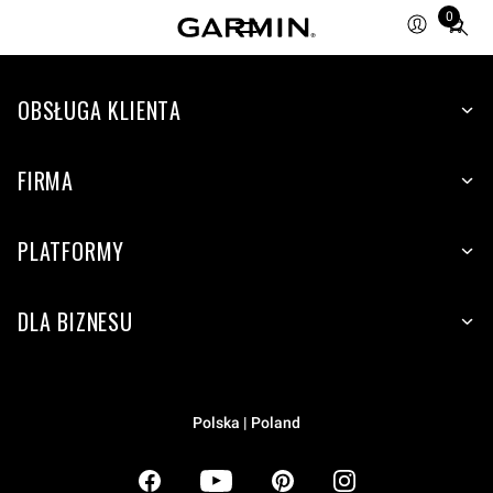
0
Total
items
in
OBSŁUGA KLIENTA
cart:
0
FIRMA
PLATFORMY
DLA BIZNESU
Polska | Poland