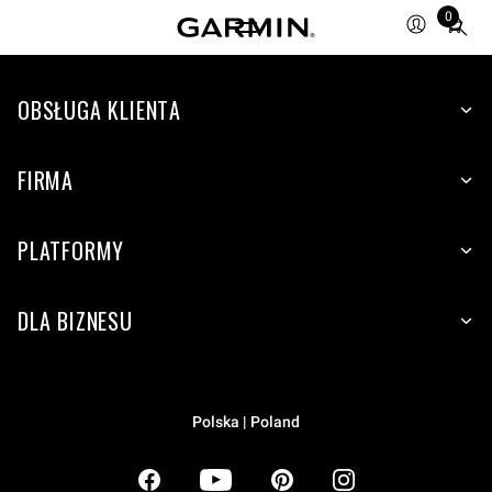
0
Total
items
in
OBSŁUGA KLIENTA
cart:
0
FIRMA
PLATFORMY
DLA BIZNESU
Polska | Poland