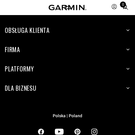
0
Total
items
in
OBSŁUGA KLIENTA
cart:
0
FIRMA
PLATFORMY
DLA BIZNESU
Polska | Poland