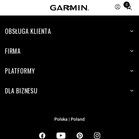
0
Total
items
in
OBSŁUGA KLIENTA
cart:
0
FIRMA
PLATFORMY
DLA BIZNESU
Polska | Poland