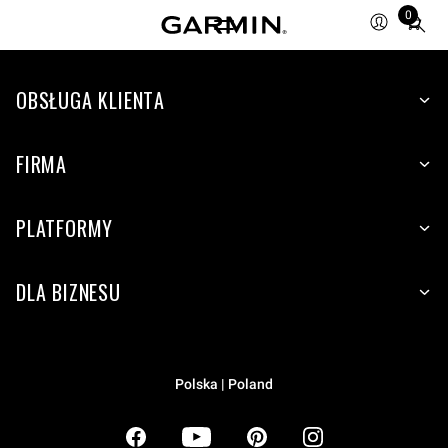
0
Total
items
in
OBSŁUGA KLIENTA
cart:
0
FIRMA
PLATFORMY
DLA BIZNESU
Polska | Poland