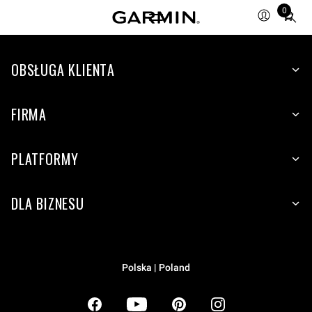
0
Total
items
in
OBSŁUGA KLIENTA
cart:
0
FIRMA
PLATFORMY
DLA BIZNESU
Polska | Poland