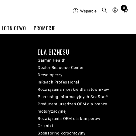
0
Total
Wsparcie
items
in
LOTNICTWO
PROMOCJE
cart:
0
DLA BIZNESU
Garmin Health
Dealer Resource Center
Deweloperzy
inReach Professional
Rozwiązania morskie dla ratowników
Plan usług informacyjnych SeaStar®
Producent urządzeń OEM dla branży
motoryzacyjnej
Rozwiązania OEM dla kamperów
Czujniki
Sponsoring korporacyjny