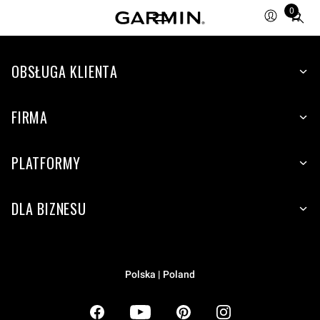
0
Total
items
in
OBSŁUGA KLIENTA
cart:
0
FIRMA
PLATFORMY
DLA BIZNESU
Polska | Poland