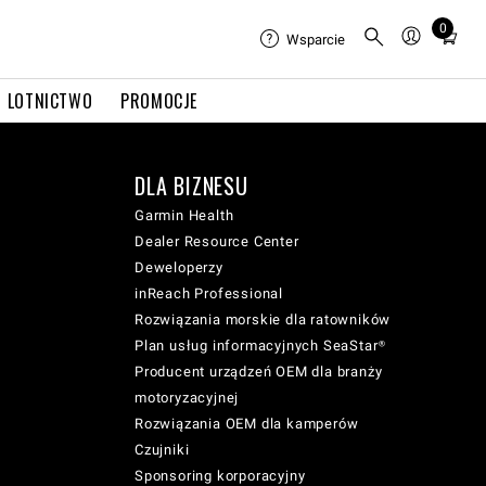
0
Total
Wsparcie
items
in
LOTNICTWO
PROMOCJE
cart:
0
DLA BIZNESU
Garmin Health
Dealer Resource Center
Deweloperzy
inReach Professional
Rozwiązania morskie dla ratowników
Plan usług informacyjnych SeaStar®
Producent urządzeń OEM dla branży
motoryzacyjnej
Rozwiązania OEM dla kamperów
Czujniki
Sponsoring korporacyjny