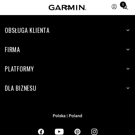
0
Total
items
in
OBSŁUGA KLIENTA
cart:
0
FIRMA
PLATFORMY
DLA BIZNESU
Polska | Poland